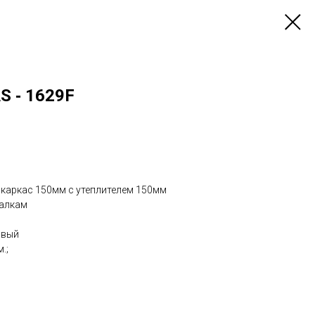
S ‐ 1629F
 каркас 150мм с утеплителем 150мм
балкам
овый
.;