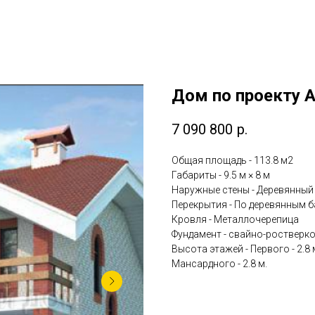
Дом по проекту A
7 090 800
р.
Общая площадь - 113.8 м2
Габариты - 9.5 м × 8 м
Наружные стены - Деревянный
Перекрытия - По деревянным 
Кровля - Металлочерепица
Фундамент - свайно-ростверк
Высота этажей - Первого - 2.8 м
Мансардного - 2.8 м.