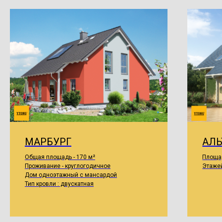
МАРБУРГ
АЛЬ
Общая площадь - 170 м²
Площад
Проживание - круглогодичное
Этажей
Дом одноэтажный с мансардой
Тип кровли : двускатная