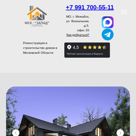
+7 991 700-55-11
МО, г. Можайск,
ул. Вокзальная,
д.5,
офис 20
Как добраться?
Реконструкция и
строительство домов в
Московской Области