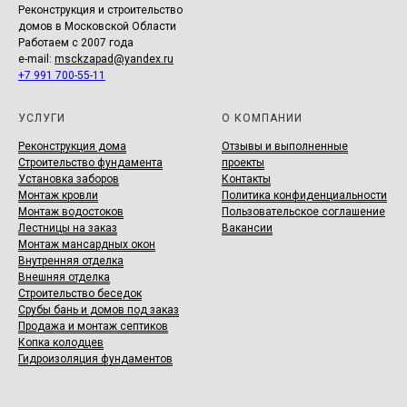
Реконструкция и строительство
домов в Московской Области
Работаем с 2007 года
e-mail:
msckzapad@yandex.ru
+7 991 700-55-11
УСЛУГИ
О КОМПАНИИ
Реконструкция дома
Отзывы и выполненные
Строительство фундамента
проекты
Установка заборов
Контакты
Монтаж кровли
Политика конфиденциальности
Монтаж водостоков
Пользовательское соглашение
Лестницы на заказ
Вакансии
Монтаж мансардных окон
Внутренняя отделка
Внешняя отделка
Строительство беседок
Срубы бань и домов под заказ
Продажа и монтаж септиков
Копка колодцев
Гидроизоляция фундаментов