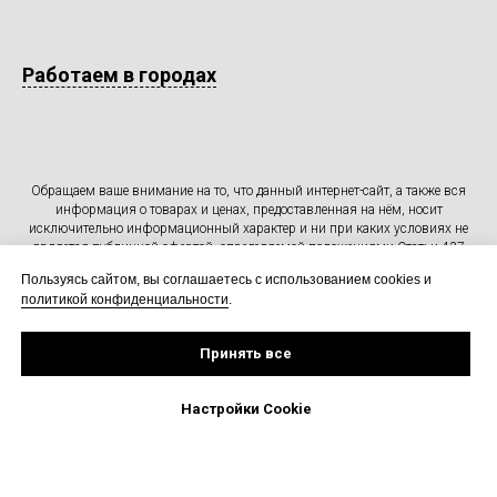
Работаем в городах
Обращаем ваше внимание на то, что данный интернет-сайт, а также вся
информация о товарах и ценах, предоставленная на нём, носит
исключительно информационный характер и ни при каких условиях не
является публичной офертой, определяемой положениями Статьи 437
Гражданского кодекса Российской Федерации.
Пользуясь сайтом, вы соглашаетесь с использованием cookies и
Для получения подробной информации о наличии и стоимости
политикой конфиденциальности
.
указанных товаров и (или) услуг, пожалуйста, обращайтесь к менеджеру
сайта с помощью специальной формы связи или по указанным на сайте
телефонам.
Принять все
Настройки Cookie
Tilda
Made on