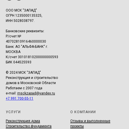
ООО МСК "ЗАПАД"
ОГРН 1235000135325,
ИНН 5028038797.
Банковские реквизиты:
Р/счет №
40702810916460000030
Банк: АО "АЛЬФА-БАНК" г.
МОСКВА
К/счет 30101810200000000593
БИК 044525593
© 2024 МСК "ЗАПАД"
Реконструкция и строительство
домов в Московской Области
Работаем с 2007 года
e-mail:
msckzapad@yandex.ru
+7 991 700-55-11
УСЛУГИ
О КОМПАНИИ
Реконструкция дома
Отзывы и выполненные
Строительство фундамента
проекты