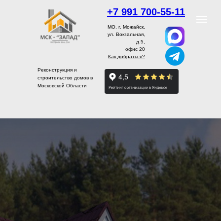
+7 991 700-55-11
МО, г. Можайск,
ул. Вокзальная,
д.5,
офис 20
Как добраться?
Реконструкция и
строительство домов в
Московской Области