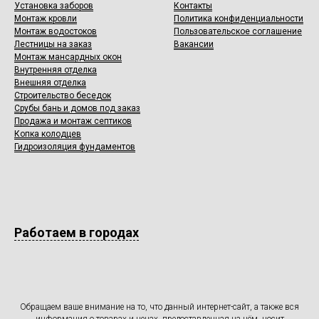
Установка заборов
Контакты
Монтаж кровли
Политика конфиденциальности
Монтаж водостоков
Пользовательское соглашение
Лестницы на заказ
Вакансии
Монтаж мансардных окон
Внутренняя отделка
Внешняя отделка
Строительство беседок
Срубы бань и домов под заказ
Продажа и монтаж септиков
Копка колодцев
Гидроизоляция фундаментов
Работаем в городах
Обращаем ваше внимание на то, что данный интернет-сайт, а также вся
информация о товарах и ценах, предоставленная на нём, носит