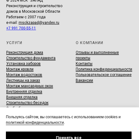
© 2024 МСК "ЗАПАД"
Реконструкция и строительство
домов в Московской Области
Работаем с 2007 года
e-mail:
msckzapad@yandex.ru
+7 991 700-55-11
УСЛУГИ
О КОМПАНИИ
Реконструкция дома
Отзывы и выполненные
Строительство фундамента
проекты
Установка заборов
Контакты
Монтаж кровли
Политика конфиденциальности
Монтаж водостоков
Пользовательское соглашение
Лестницы на заказ
Вакансии
Монтаж мансардных окон
Внутренняя отделка
Внешняя отделка
Строительство беседок
Срубы бань и домов под заказ
Продажа и монтаж септиков
Пользуясь сайтом, вы соглашаетесь с использованием cookies и
Копка колодцев
политикой конфиденциальности
.
Гидроизоляция фундаментов
Принять все