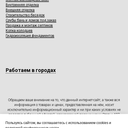
Внутренняя отделка
Внешняя отделка
Строительство беседок
Срубы бань и домов под заказ
Продажа и монтаж септиков
Копка колодцев
Гидроизоляция фундаментов
Работаем в городах
Обращаем ваше внимание на то, что данный интернет-сайт, а также вся
информация о товарах и ценах, предоставленная на нём, носит
исключительно информационный характер и ни при каких условиях не
является публичной офертой, определяемой положениями Статьи 437
Гражданского кодекса Российской Федерации.
Пользуясь сайтом, вы соглашаетесь с использованием cookies и
Для получения подробной информации о наличии и стоимости