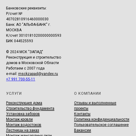
Банковские реквизиты:
Р/счет №
40702810916460000030
Банк: АО "АЛЬФА-БАНК" г.
МОСКВА
К/счет 30101810200000000593
БИК 044525593
© 2024 МСК "ЗАПАД"
Реконструкция и строительство
домов в Московской Области
Работаем с 2007 года
e-mail:
msckzapad@yandex.ru
+7 991 700-55-11
УСЛУГИ
О КОМПАНИИ
Реконструкция дома
Отзывы и выполненные
Строительство фундамента
проекты
Установка заборов
Контакты
Монтаж кровли
Политика конфиденциальности
Монтаж водостоков
Пользовательское соглашение
Лестницы на заказ
Вакансии
Монтаж мансардных окон