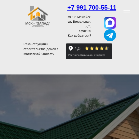
+7 991 700-55-11
МО, г. Можайск,
ул. Вокзальная,
д.5,
офис 20
Как добраться?
Реконструкция и
строительство домов в
Московской Области