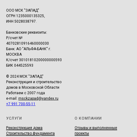
ООО МСК "ЗАПАД"
ОГРН 1235000135325,
ИНН 5028038797.
Банковские реквизиты:
Р/счет №
40702810916460000030
Банк: АО "АЛЬФА-БАНК" г.
МОСКВА
К/счет 30101810200000000593
БИК 044525593
© 2024 МСК "ЗАПАД"
Реконструкция и строительство
домов в Московской Области
Работаем с 2007 года
e-mail:
msckzapad@yandex.ru
+7 991 700-55-11
УСЛУГИ
О КОМПАНИИ
Реконструкция дома
Отзывы и выполненные
Строительство фундамента
проекты