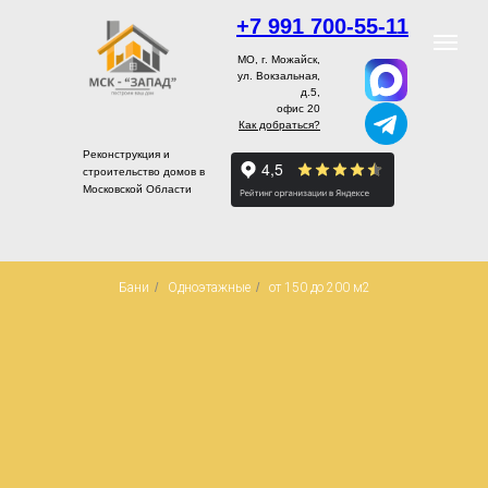
+7 991 700-55-11
МО, г. Можайск,
ул. Вокзальная,
д.5,
офис 20
Как добраться?
Реконструкция и
строительство домов в
Московской Области
Бани
/
Одноэтажные
/
от 150 до 200 м2