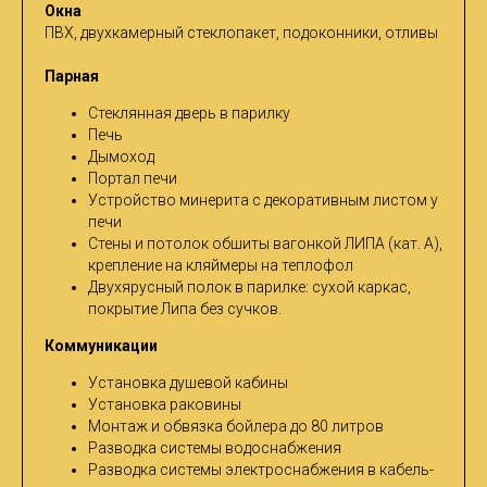
Окна
ПВХ, двухкамерный стеклопакет, подоконники, отливы
Парная
Стеклянная дверь в парилку
Печь
Дымоход
Портал печи
Устройство минерита с декоративным листом у
печи
Стены и потолок обшиты вагонкой ЛИПА (кат. А),
крепление на кляймеры на теплофол
Двухярусный полок в парилке: сухой каркас,
покрытие Липа без сучков.
Коммуникации
Установка душевой кабины
Установка раковины
Монтаж и обвязка бойлера до 80 литров
Разводка системы водоснабжения
Разводка системы электроснабжения в кабель-