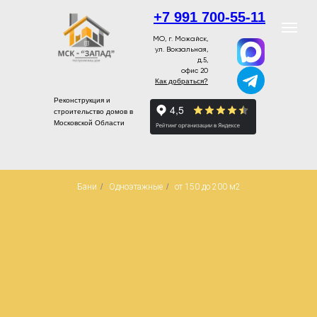
+7 991 700-55-11
МО, г. Можайск,
ул. Вокзальная,
д.5,
офис 20
Как добраться?
Реконструкция и
строительство домов в
Московской Области
Бани
/
Одноэтажные
/
от 150 до 200 м2