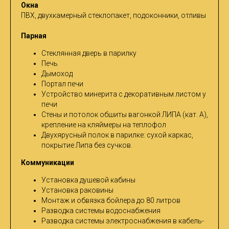
Окна
ПВХ, двухкамерный стеклопакет, подоконники, отливы
Парная
Стеклянная дверь в парилку
Печь
Дымоход
Портал печи
Устройство минерита с декоративным листом у
печи
Стены и потолок обшиты вагонкой ЛИПА (кат. А),
крепление на кляймеры на теплофол
Двухярусный полок в парилке: сухой каркас,
покрытие Липа без сучков.
Коммуникации
Установка душевой кабины
Установка раковины
Монтаж и обвязка бойлера до 80 литров
Разводка системы водоснабжения
Разводка системы электроснабжения в кабель-