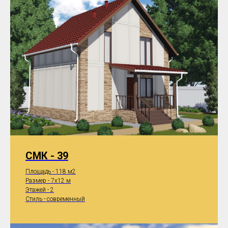
СМК - 39
Площадь - 118 м2
Размер - 7x12 м
Этажей - 2
Стиль - современный