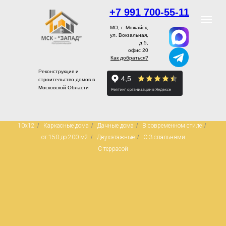
+7 991 700-55-11
МО, г. Можайск,
ул. Вокзальная,
д.5,
офис 20
Как добраться?
Реконструкция и
строительство домов в
Московской Области
10x12
/
Каркасные дома
/
Дачные дома
/
В современном стиле
/
от 150 до 200 м2
/
Двухэтажные
/
С 3 спальнями
С террасой