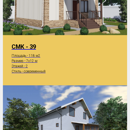
СМК - 39
Площадь - 118 м2
Размер - 7x12 м
Этажей - 2
Стиль - современный