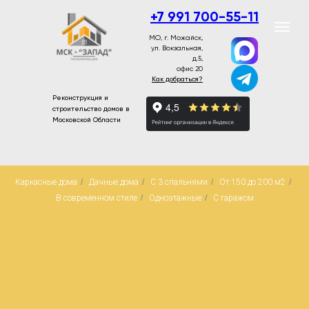
+7 991 700-55-11
МО, г. Можайск,
ул. Вокзальная,
д.5,
офис 20
Как добраться?
Реконструкция и
строительство домов в
Московской Области
Каркасные дома
/
Дачные дома
/
С 3 спальнями
/
От 150 до 200 м2
/
В современном стиле
/
Одноэтажные
/
С гаражом