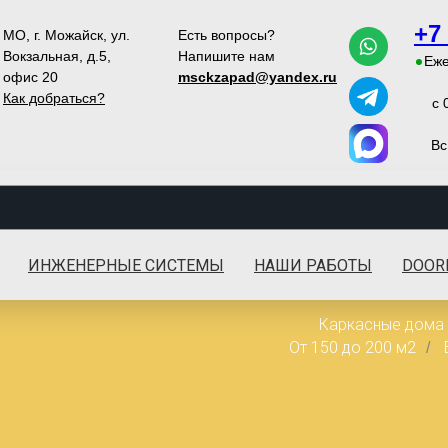
+7
МО, г. Можайск, ул.
Есть вопросы?
Вокзальная, д.5,
Напишите нам
Еже
офис 20
msckzapad@yandex.ru
Как добраться?
с 
Вс
ИНЖЕНЕРНЫЕ СИСТЕМЫ
НАШИ РАБОТЫ
DOOR
Каркасные дома
От 150 до 200 м2
/