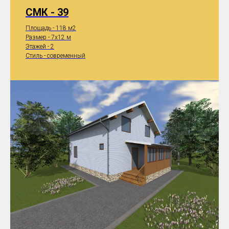
СМК - 39
Площадь - 118 м2
Размер - 7x12 м
Этажей - 2
Стиль - современный