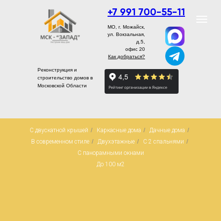
+7 991 700-55-11
МО, г. Можайск,
ул. Вокзальная,
д.5,
офис 20
Как добраться?
Реконструкция и
строительство домов в
Московской Области
С двускатной крышей
/
Каркасные дома
/
Дачные дома
/
В современном стиле
/
Двухэтажные
/
С 2 спальнями
/
С панорамными окнами
До 100 м2