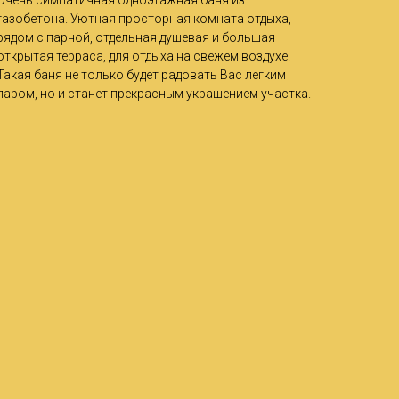
Очень симпатичная одноэтажная баня из
газобетона. Уютная просторная комната отдыха,
рядом с парной, отдельная душевая и большая
открытая терраса, для отдыха на свежем воздухе.
Такая баня не только будет радовать Вас легким
паром, но и станет прекрасным украшением участка.