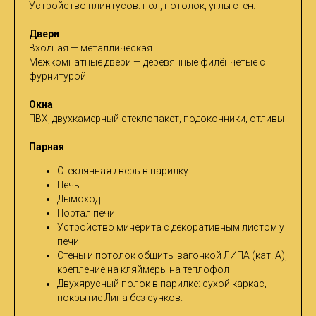
Устройство плинтусов: пол, потолок, углы стен.
Двери
Входная — металлическая
Межкомнатные двери — деревянные филёнчетые с
фурнитурой
Окна
ПВХ, двухкамерный стеклопакет, подоконники, отливы
Парная
Стеклянная дверь в парилку
Печь
Дымоход
Портал печи
Устройство минерита с декоративным листом у
печи
Стены и потолок обшиты вагонкой ЛИПА (кат. А),
крепление на кляймеры на теплофол
Двухярусный полок в парилке: сухой каркас,
покрытие Липа без сучков.