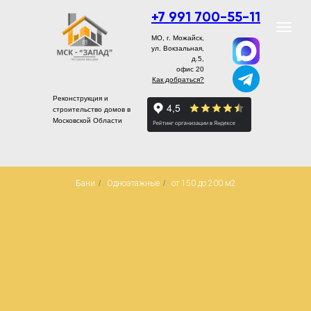
+7 991 700-55-11
МО, г. Можайск,
ул. Вокзальная,
д.5,
офис 20
Как добраться?
Реконструкция и
строительство домов в
Московской Области
Бани
/
Одноэтажные
/
от 150 до 200 м2