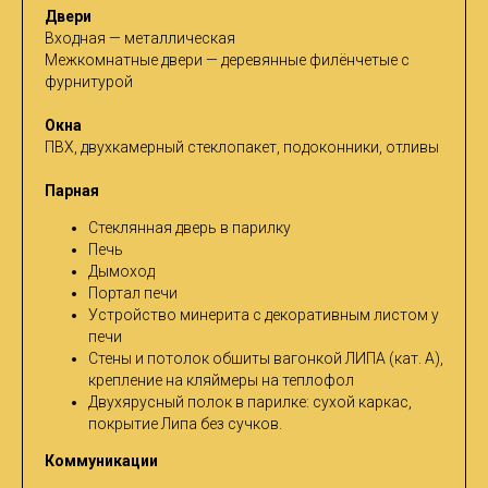
Двери
Входная — металлическая
Межкомнатные двери — деревянные филёнчетые с
фурнитурой
Окна
ПВХ, двухкамерный стеклопакет, подоконники, отливы
Парная
Стеклянная дверь в парилку
Печь
Дымоход
Портал печи
Устройство минерита с декоративным листом у
печи
Стены и потолок обшиты вагонкой ЛИПА (кат. А),
крепление на кляймеры на теплофол
Двухярусный полок в парилке: сухой каркас,
покрытие Липа без сучков.
Коммуникации