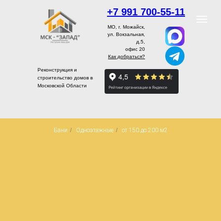
+7 991 700-55-11
МО, г. Можайск,
ул. Вокзальная,
д.5,
офис 20
Как добраться?
Реконструкция и
строительство домов в
Московской Области
Бани
/
Одноэтажные
/
от 150 до 200 м2